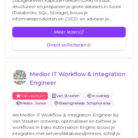
Datagedreven Kapitaalmarkten (DAK) ontsluit,
structureer en prepareer je grote datasets in Azure
(Databricks, SQL, Storage), bouw je
informatieproducten en CI/CD, en adviseer je...
Meer lezen
Direct solliciteren
Medior IT Workflow & Integration
Engineer
Top vacature
Van Straaten
In overleg
Medior, Junior
Boesingheliede, Schiphol area
Als Medior IT Workflow & Integration Engineer bij
Van Straaten ontwerp, optimaliseer en beheer je
workflows in Esko Automation Engine, bouw je
integraties met servers/databases/printers, schrijf je