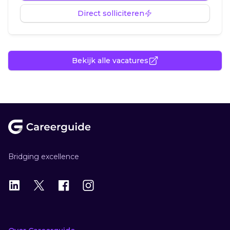
Direct solliciteren
Bekijk alle vacatures
Footer
Bridging excellence
LinkedIn
X
X
Instagram