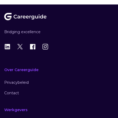
Footer
Bridging excellence
LinkedIn
X
X
Instagram
Over Careerguide
Privacybeleid
Contact
Werkgevers