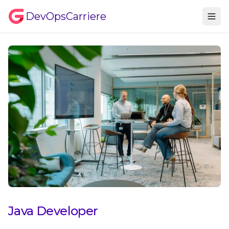
DevOpsCarriere
Java Developer