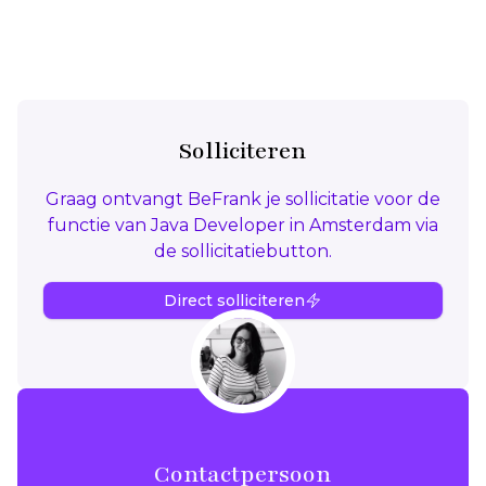
Solliciteren
Graag ontvangt BeFrank je sollicitatie voor de
functie van Java Developer in Amsterdam via
de sollicitatiebutton.
Direct solliciteren
Contactpersoon