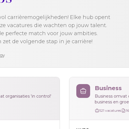
ol carrièremogelijkheden! Elke hub opent
ze vacatures die wachten op jouw talent.
d de perfecte match voor jouw ambities.
et de volgende stap in je carrière!
ogy
Business
 organisaties 'in control'
Business omvat d
business en groei
521
vacatures
1