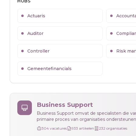
HUBS
Actuaris
Account
Auditor
Complia
Controller
Risk ma
Gemeentefinancials
Business Support
Business Support omvat de specialisten die va
primaire proces van organisaties ondersteunen
304
vacatures
933
artikelen
232
organisaties