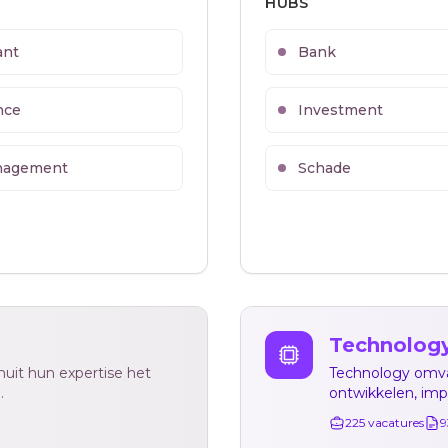
HUBS
ant
Bank
nce
Investment
nagement
Schade
Technolog
nuit hun expertise het
Technology omvat
.
ontwikkelen, im
225
vacatures