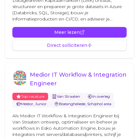
Datagedreven Kapitaalmarkten (DAK) ontsluit,
structureer en prepareer je grote datasets in Azure
(Databricks, SQL, Storage), bouw je
informatieproducten en CI/CD, en adviseer je...
Meer lezen
Direct solliciteren
Medior IT Workflow & Integration
Engineer
Top vacature
Van Straaten
In overleg
Medior, Junior
Boesingheliede, Schiphol area
Als Medior IT Workflow & Integration Engineer bij
Van Straaten ontwerp, optimaliseer en beheer je
workflows in Esko Automation Engine, bouw je
integraties met servers/databases/printers, schrijf je