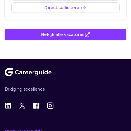
Direct solliciteren
Bekijk alle vacatures
Footer
Bridging excellence
LinkedIn
X
X
Instagram