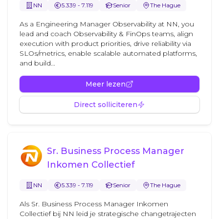
NN
5.339 - 7.119
Senior
The Hague
As a Engineering Manager Observability at NN, you
lead and coach Observability & FinOps teams, align
execution with product priorities, drive reliability via
SLOs/metrics, enable scalable automated platforms,
and build...
Meer lezen
Direct solliciteren
Sr. Business Process Manager
Inkomen Collectief
NN
5.339 - 7.119
Senior
The Hague
Als Sr. Business Process Manager Inkomen
Collectief bij NN leid je strategische changetrajecten