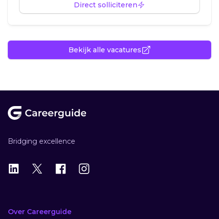
Direct solliciteren
Bekijk alle vacatures
Footer
Bridging excellence
LinkedIn
X
X
Instagram
Over Careerguide