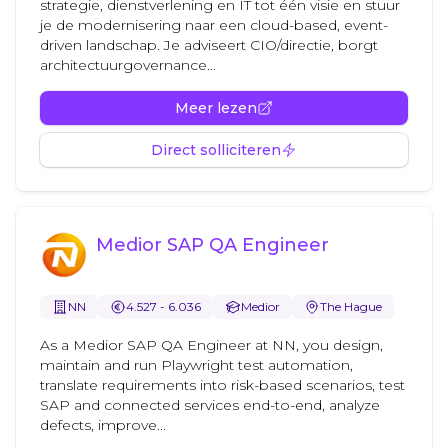
strategie, dienstverlening en IT tot één visie en stuur
je de modernisering naar een cloud-based, event-
driven landschap. Je adviseert CIO/directie, borgt
architectuurgovernance...
Meer lezen
Direct solliciteren
Medior SAP QA Engineer
NN
4.527 - 6.036
Medior
The Hague
As a Medior SAP QA Engineer at NN, you design,
maintain and run Playwright test automation,
translate requirements into risk-based scenarios, test
SAP and connected services end-to-end, analyze
defects, improve...