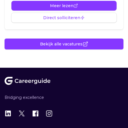
Meer lezen
Direct solliciteren
Bekijk alle vacatures
Footer
Bridging excellence
LinkedIn
X
X
Instagram