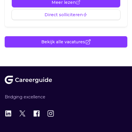
Meer lezen
Direct solliciteren
Bekijk alle vacatures
Footer
Bridging excellence
LinkedIn
X
X
Instagram