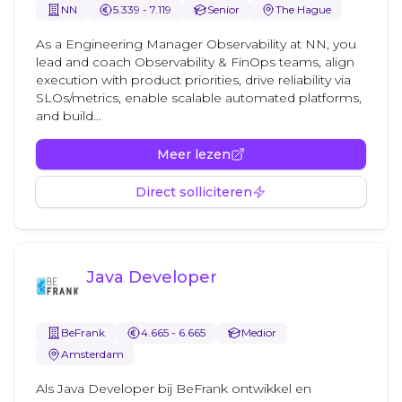
NN
5.339 - 7.119
Senior
The Hague
As a Engineering Manager Observability at NN, you
lead and coach Observability & FinOps teams, align
execution with product priorities, drive reliability via
SLOs/metrics, enable scalable automated platforms,
and build...
Meer lezen
Direct solliciteren
Java Developer
BeFrank
4.665 - 6.665
Medior
Amsterdam
Als Java Developer bij BeFrank ontwikkel en